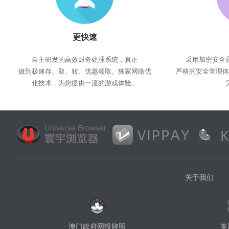
更快速
自主研发的高效财务处理系统，真正
采用加密安全通
做到极速存、取、转、优惠领取。独家网络优
严格的安全管理体
化技术，为您提供一流的游戏体验。
关于我们
澳门政府网投牌照
英