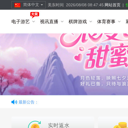
简体中文
美东时间
2026/08/08 08:47:45
网站首页
|
繁體中文
电子游艺
视讯直播
棋牌游戏
体育赛事
简体中文
English
最新公告：
实时返水