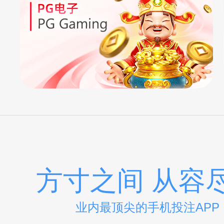
方寸之间 从容
业内最顶尖的手机投注APP